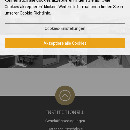
können auch alle Cookies akzeptieren, indem Sie auf „Alle
Cookies akzeptieren“ klicken. Weitere Informationen finden Sie in
ZIMMER & SUITEN
unserer Cookie-Richtlinie.
RESTAURANT
Cookies-Einstellungen
TAGUNGEN UND VERANSTALTUNGEN
KONTAKTE
Akzeptiere alle Cookies
INSTITUTIONELL
Geschäftsbedingungen
Datenschutzrichtlinie