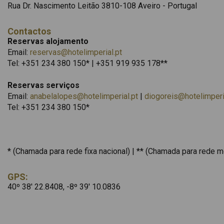
Rua Dr. Nascimento Leitão 3810-108 Aveiro - Portugal
Contactos
Reservas alojamento
Email:
reservas@hotelimperial.pt
Tel: +351 234 380 150* | +351 919 935 178**
Reservas serviços
Email:
anabelalopes@hotelimperial.pt
|
diogoreis@hotelimperi
Tel: +351 234 380 150*
* (Chamada para rede fixa nacional) | ** (Chamada para rede m
GPS:
40º 38' 22.8408, -8º 39' 10.0836