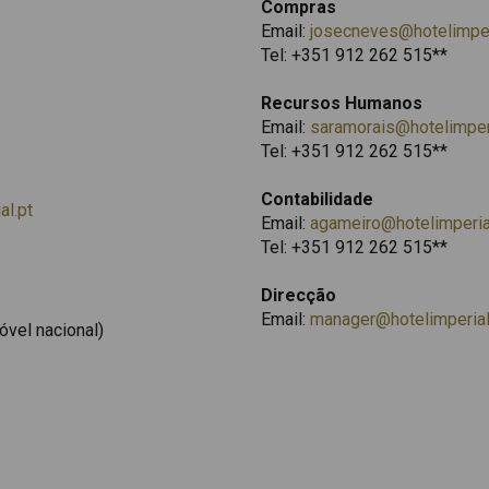
Compras
Email:
josecneves@hotelimper
Tel: +351 912 262 515**
Recursos Humanos
Email:
saramorais@hotelimperi
Tel: +351 912 262 515**
Contabilidade
al.pt
Email:
agameiro@hotelimperia
Tel: +351 912 262 515**
Direcção
Email:
manager@hotelimperial
óvel nacional)